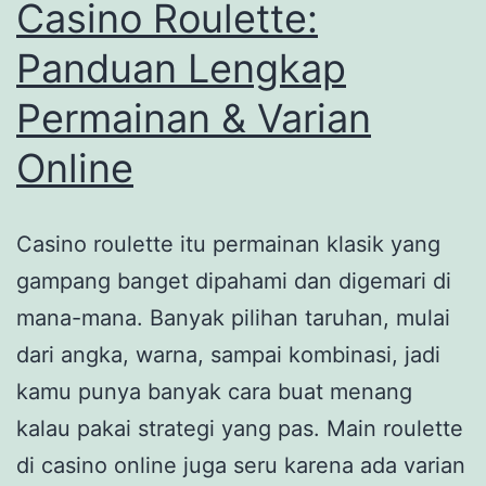
Casino Roulette:
Panduan Lengkap
Permainan & Varian
Online
Casino roulette itu permainan klasik yang
gampang banget dipahami dan digemari di
mana-mana. Banyak pilihan taruhan, mulai
dari angka, warna, sampai kombinasi, jadi
kamu punya banyak cara buat menang
kalau pakai strategi yang pas. Main roulette
di casino online juga seru karena ada varian