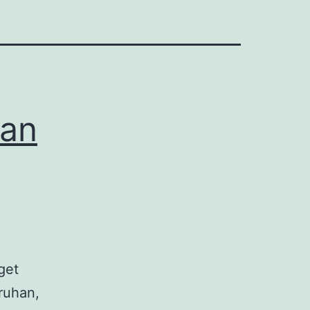
uan
get
ruhan,