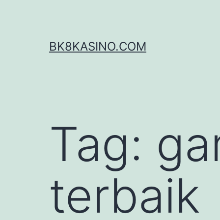
Skip
to
content
BK8KASINO.COM
Tag:
ga
terbaik