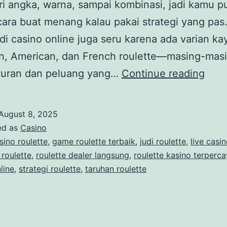
ri angka, warna, sampai kombinasi, jadi kamu p
ara buat menang kalau pakai strategi yang pas
 di casino online juga seru karena ada varian ka
n, American, dan French roulette—masing-mas
Casi
turan dan peluang yang…
Continue reading
Roul
Pan
August 8, 2025
Len
ed as
Casino
Perm
sino roulette
,
game roulette terbaik
,
judi roulette
,
live casin
roulette
,
roulette dealer langsung
,
roulette kasino terperc
&
line
,
strategi roulette
,
taruhan roulette
Vari
Onli