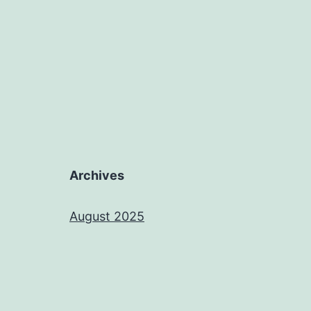
Archives
August 2025