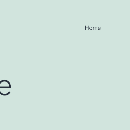
Home
e