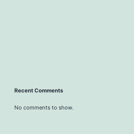
Recent Comments
No comments to show.