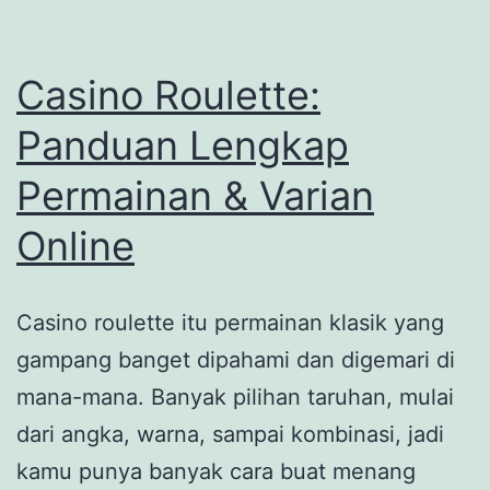
Casino Roulette:
Panduan Lengkap
Permainan & Varian
Online
Casino roulette itu permainan klasik yang
gampang banget dipahami dan digemari di
mana-mana. Banyak pilihan taruhan, mulai
dari angka, warna, sampai kombinasi, jadi
kamu punya banyak cara buat menang