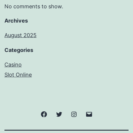
No comments to show.
Archives
August 2025
Categories
Casino
Slot Online
Facebook
Twitter
Instagram
Email