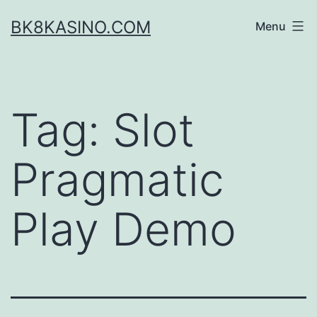
Skip
BK8KASINO.COM
Menu
to
content
Tag:
Slot
Pragmatic
Play Demo