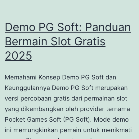
Demo PG Soft: Panduan
Bermain Slot Gratis
2025
Memahami Konsep Demo PG Soft dan
Keunggulannya Demo PG Soft merupakan
versi percobaan gratis dari permainan slot
yang dikembangkan oleh provider ternama
Pocket Games Soft (PG Soft). Mode demo
ini memungkinkan pemain untuk menikmati