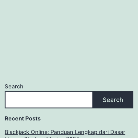
Search
Search
Recent Posts
Blackjack Online: Panduan Lengkap dari Dasar