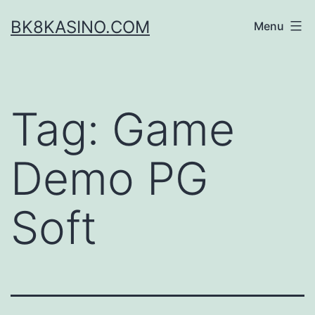
Skip
BK8KASINO.COM
Menu
to
content
Tag:
Game
Demo PG
Soft