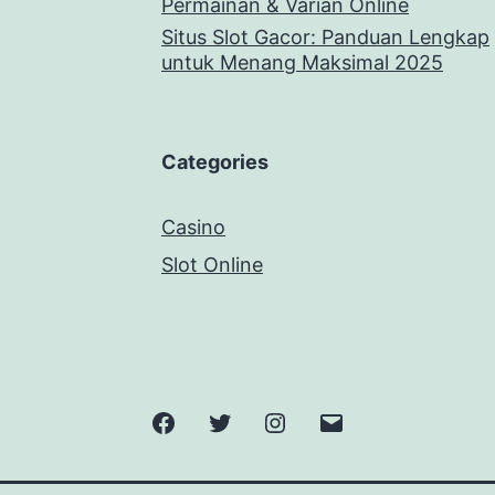
Permainan & Varian Online
Situs Slot Gacor: Panduan Lengkap
untuk Menang Maksimal 2025
Categories
Casino
Slot Online
Facebook
Twitter
Instagram
Email