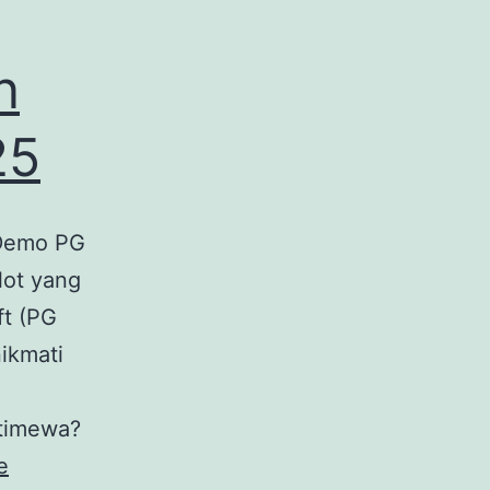
n
25
Demo PG
lot yang
ft (PG
ikmati
timewa?
e