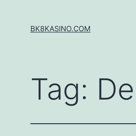
Skip
to
content
BK8KASINO.COM
Tag:
De