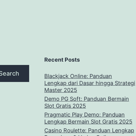
Recent Posts
Search
Blackjack Online: Panduan
Lengkap dari Dasar hingga Strategi
Master 2025
Demo PG Soft: Panduan Bermain
Slot Gratis 2025
Pragmatic Play Demo: Panduan
Lengkap Bermain Slot Gratis 2025
Casino Roulette: Panduan Lengkap