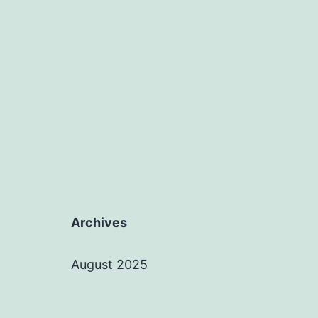
Archives
August 2025