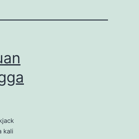
uan
ngga
kjack
 kali