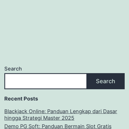
Search
Search
Recent Posts
Blackjack Online: Panduan Lengkap dari Dasar
hingga Strategi Master 2025
Demo PG Soft: Panduan Bermain Slot Gratis